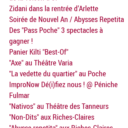
Zidani dans la rentrée d’Arlette
Soirée de Nouvel An / Abysses Repetita
Des "Pass Poche" 3 spectacles à
gagner !
Panier Kilti "Best-Of"
"Axe" au Théâtre Varia
"La vedette du quartier" au Poche
ImproNow Dé(i)fiez nous ! @ Péniche
Fulmar
"Nativos" au Théâtre des Tanneurs
"Non-Dits" aux Riches-Claires
"Abysse repetita" aux Riches-Claires