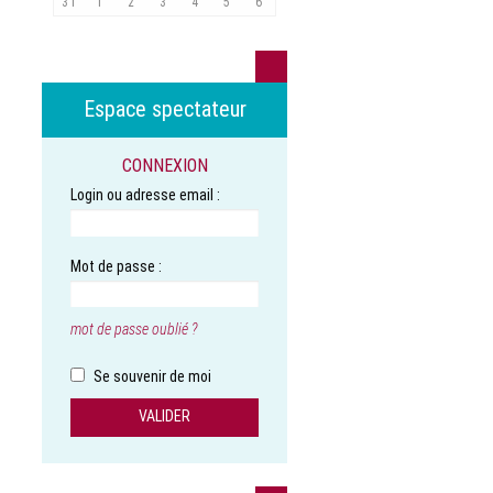
31
1
2
3
4
5
6
Espace spectateur
CONNEXION
Login ou adresse email :
Mot de passe :
mot de passe oublié ?
Se souvenir de moi