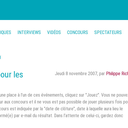
TIQUES
INTERVIEWS
VIDÉOS
CONCOURS
SPECTATEURS
U
our les
Jeudi 8 novembre 2007
,
par
Philippe Ric
une place à l’un de ces événements, cliquez sur "Jouez". Vous ne pouve
our aux concours et il ne vous est pas possible de jouer plusieurs fois po
rs est indiquée par la "date de clôture", date à laquelle aura lieu le
ormé(e) par e-mail du résultat. Dans l’attente de celui-ci, gardez donc