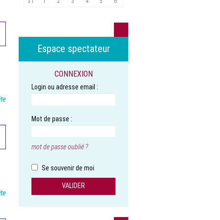
31
1
2
3
4
5
6
Espace spectateur
CONNEXION
Login ou adresse email :
ite
Mot de passe :
mot de passe oublié ?
Se souvenir de moi
ite