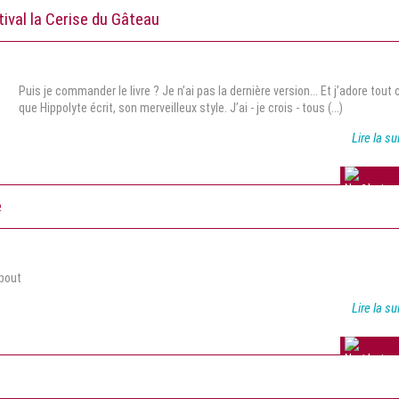
3 avis
tival la Cerise du Gâteau
Puis je commander le livre ? Je n’ai pas la dernière version... Et j’adore tout 
que Hippolyte écrit, son merveilleux style. J’ai - je crois - tous (...)
Lire la su
2 avis
e
obout
Lire la su
1 avis