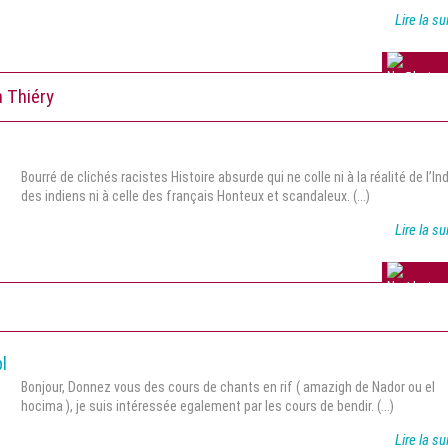
Lire la su
5 avis
 Thiéry
Bourré de clichés racistes Histoire absurde qui ne colle ni à la réalité de l’In
des indiens ni à celle des français Honteux et scandaleux. (...)
Lire la su
1 avis
l
Bonjour, Donnez vous des cours de chants en rif ( amazigh de Nador ou el
hocima ), je suis intéressée egalement par les cours de bendir. (...)
Lire la su