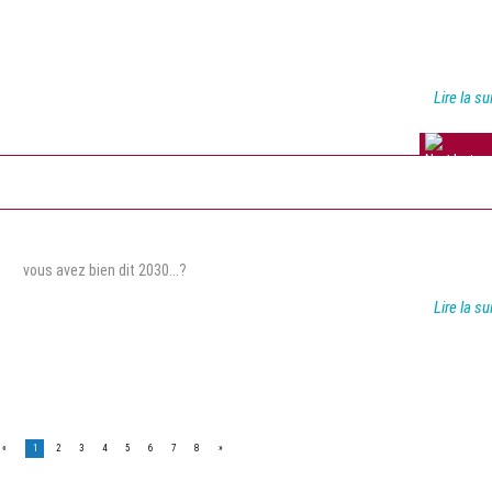
Lire la su
1 avis
vous avez bien dit 2030...?
Lire la su
«
Vous êtes à la page
1
2
3
4
5
6
7
8
»