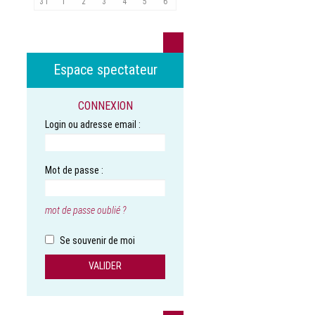
31
1
2
3
4
5
6
Espace spectateur
CONNEXION
Login ou adresse email :
Mot de passe :
mot de passe oublié ?
Se souvenir de moi