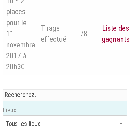
10 * 2
places
pour le
Tirage
Liste des
11
78
effectué
gagnants
novembre
2017 à
20h30
Lieux