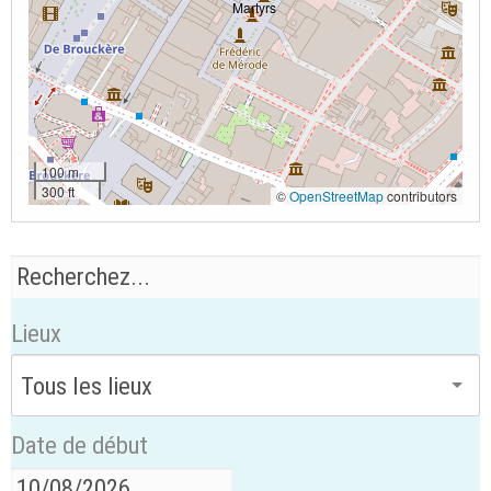
100 m
300 ft
©
OpenStreetMap
contributors
Lieux
Date de début