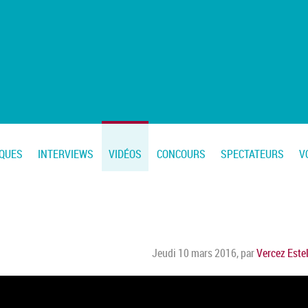
IQUES
INTERVIEWS
VIDÉOS
CONCOURS
SPECTATEURS
V
Jeudi 10 mars 2016
,
par
Vercez Estel