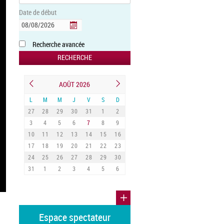
Date de début
Recherche avancée
AOÛT 2026
L
M
M
J
V
S
D
27
28
29
30
31
1
2
3
4
5
6
7
8
9
10
11
12
13
14
15
16
17
18
19
20
21
22
23
24
25
26
27
28
29
30
31
1
2
3
4
5
6
Espace spectateur