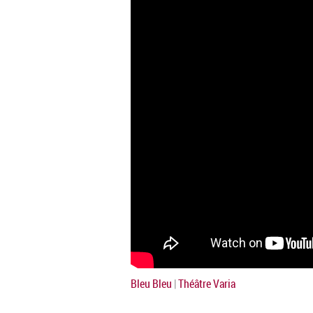
Bleu Bleu
|
Théâtre Varia