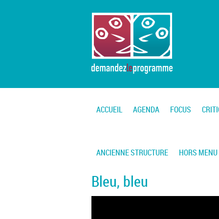
ACCUEIL
AGENDA
FOCUS
CRIT
ANCIENNE STRUCTURE
HORS MENU
Bleu, bleu