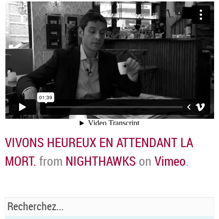
VIVONS HEUREUX EN ATTENDANT LA
MORT.
from
NIGHTHAWKS
on
Vimeo
.