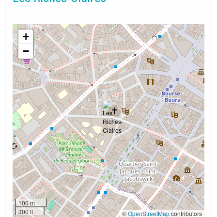
+
−
100 m
300 ft
©
OpenStreetMap
contributors