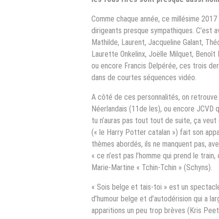
Comme chaque année, ce millésime 2017 fo
dirigeants presque sympathiques. C’est 
Mathilde, Laurent, Jacqueline Galant, Thé
Laurette Onkelinx, Joëlle Milquet, Benoît
ou encore Francis Delpérée, ces trois de
dans de courtes séquences vidéo.
A côté de ces personnalités, on retrouve
Néerlandais (11de les), ou encore JCVD qu
tu n’auras pas tout tout de suite, ça veut
(« le Harry Potter catalan ») fait son ap
thèmes abordés, ils ne manquent pas, avec
« ce n’est pas l’homme qui prend le train,
Marie-Martine « Tchin-Tchin » (Schyns).
« Sois belge et tais-toi » est un spectacl
d’humour belge et d’autodérision qui a la
apparitions un peu trop brèves (Kris Peet