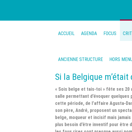
ACCUEIL
AGENDA
FOCUS
CRI
ANCIENNE STRUCTURE
HORS MEN
Si la Belgique m’était
« Sois belge et tais-toi » fête ses 2
salle permettant d’évoquer quelques p
cette période, de l’affaire Agusta-Da
son père, André, proposent un spectac
belge, moqueur et incisif mais jamais m
plus besoin d’être inventif pour être 
les fous rires sont presque aussi nom