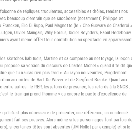
isonne de répliques truculentes, accessibles et drôles, rendant nos
avec beaucoup d’entrain que se succèdent (notamment) Philippe et
o Francken, Elio Di Rupo, Paul Magnette (le « Che Guevara de Charleroi »
 Lutgen, Olivier Maingain, Willy Borsus, Didier Reynders, Raoul Hedebouw
rniers ayant même offert leur contribution au spectacle en apparaissant
 les sketches habituels, Martine et sa comparse au nettoyage, la leçon 
i propose sa version du discours de Charles Michel « quand il te dit qu
 dire que tu n’auras rien plus tard ». Au rayon nouveautés, Puigdemont
parition aux côtés de Bart De Wever et de Siegfried Bracke. Quant aux
 entre autres : le RER, les jetons de présence, les retards à la SNCB :
 c’est le train qui prend l’homme » ou encore le pacte d’excellence de
e qu’il n’est plus nécessaire de présenter, une référence, un condensé
rgement fait ses preuves. Alors même si les personnages font parfois d
ers), si certaines têtes sont absentes (JM Nollet par exemple) et si le