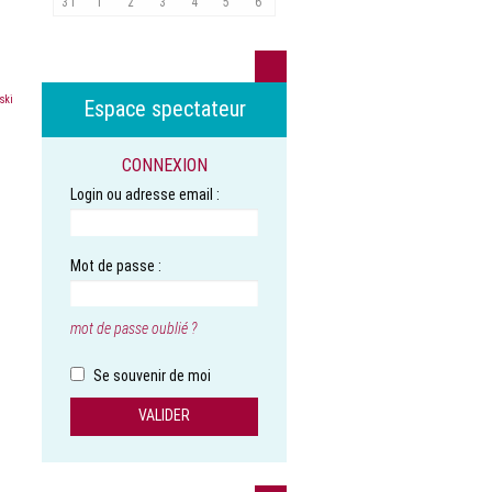
31
1
2
3
4
5
6
ski
Espace spectateur
CONNEXION
Login ou adresse email :
Mot de passe :
mot de passe oublié ?
Se souvenir de moi