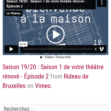
Saison 19/20 : Saison 1 de votre théâtre
rénové - Épisode 2
from
Rideau de
Bruxelles
on
Vimeo
.