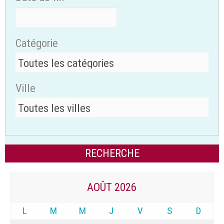
Catégorie
Ville
AOÛT 2026
L
M
M
J
V
S
D