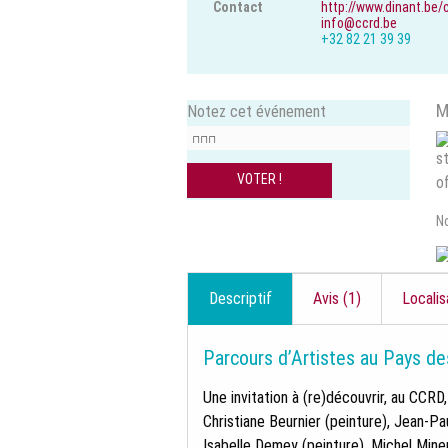
Contact
http://www.dinant.be/
info@ccrd.be
+32 82 21 39 39
M
Notez cet événement
N
Descriptif
Avis (1)
Localis
Parcours d’Artistes au Pays de
Une invitation à (re)découvrir, au CCRD,
Christiane Beurnier (peinture), Jean-Pa
Isabelle Demey (peinture), Michel Mineu