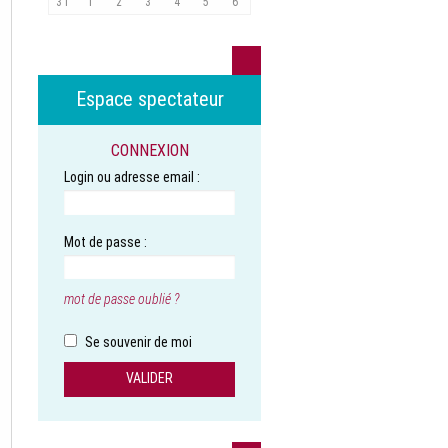
31
1
2
3
4
5
6
Espace spectateur
CONNEXION
Login ou adresse email :
Mot de passe :
mot de passe oublié ?
Se souvenir de moi