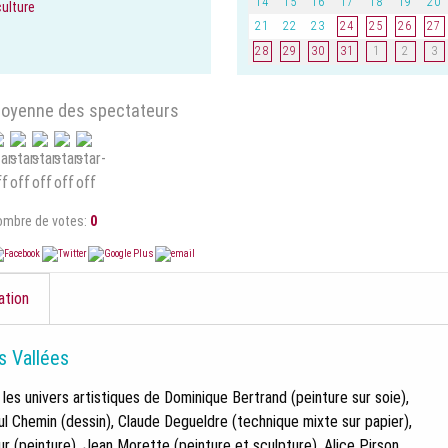
14
15
16
17
18
19
20
culture
21
22
23
24
25
26
27
28
29
30
31
1
2
3
oyenne des spectateurs
ombre de votes:
0
ation
s Vallées
 les univers artistiques de Dominique Bertrand (peinture sur soie),
ul Chemin (dessin), Claude Degueldre (technique mixte sur papier),
r (peinture), Jean Morette (peinture et sculpture), Alice Pirson