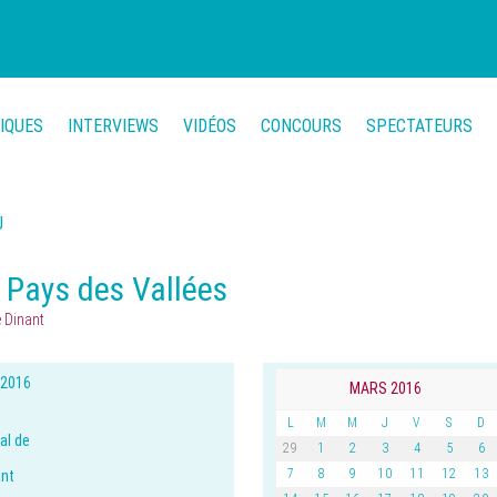
TIQUES
INTERVIEWS
VIDÉOS
CONCOURS
SPECTATEURS
U
u Pays des Vallées
e Dinant
 2016
MARS 2016
L
M
M
J
V
S
D
al de
29
1
2
3
4
5
6
7
8
9
10
11
12
13
ant