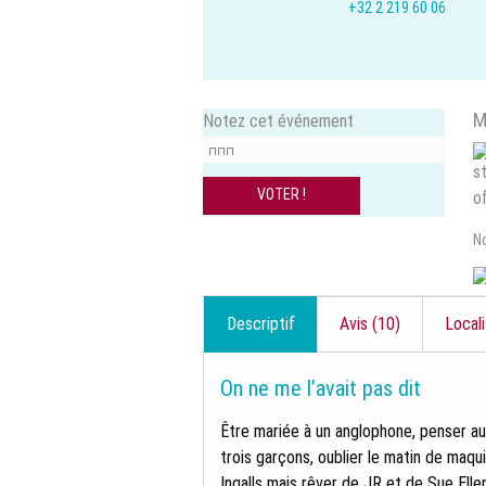
+32 2 219 60 06
M
Notez cet événement
N
Descriptif
Avis (10)
Locali
On ne me l’avait pas dit
Être mariée à un anglophone, penser au
trois garçons, oublier le matin de maquil
Ingalls mais rêver de JR et de Sue Ellen