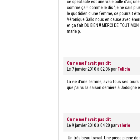
ce spectacle est une vraie bulle d’air, une
comme ça !! comme le dis "je ne sais plus
le quotidien d’une femme, ce pourrait êtr
Véronique Gallo nous en cause avec én
et ça fait DU BIEN !! MERCI DE TOUT MO
marie p.
On ne me l’avait pas dit
Le 7 janvier 2010 à 02:06
par
Felicia
La vie d’une femme, avec tous ses tours 
que j’ai vu la saison dernière à Jodoigne 
On ne me l’avait pas dit
Le 9 janvier 2010 à 04:20
par
valerie
Un très beau travail. Une pièce pleine 