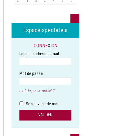
31
1
2
3
4
5
6
Espace spectateur
CONNEXION
Login ou adresse email :
Mot de passe :
mot de passe oublié ?
Se souvenir de moi