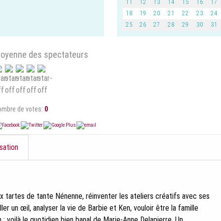
11
12
13
14
15
16
17
18
19
20
21
22
23
24
25
26
27
28
29
30
31
oyenne des spectateurs
ombre de votes:
0
sation
x tartes de tante Nénenne, réinventer les ateliers créatifs avec ses
ler un œil, analyser la vie de Barbie et Ken, vouloir être la famille
 : voilà le quotidien bien banal de Marie-Anne Delapierre. Un