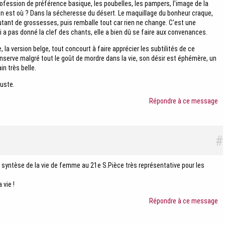
ofession de préférence basique, les poubelles, les pampers, l’image de la
 en est où ? Dans la sécheresse du désert. Le maquillage du bonheur craque,
utant de grossesses, puis remballe tout car rien ne change. C’est une
 a pas donné la clef des chants, elle a bien dû se faire aux convenances.
e, la version belge, tout concourt à faire apprécier les subtilités de ce
serve malgré tout le goût de mordre dans la vie, son désir est éphémère, un
n très belle.
uste.
Répondre à ce message
#
a syntèse de la vie de femme au 21e S.Pièce très représentative pour les
vie !
Répondre à ce message