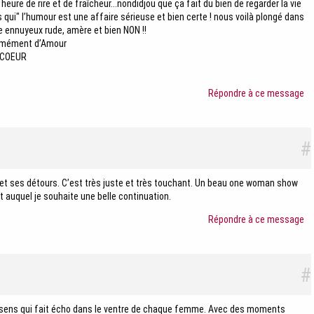
 heure de rire et de fraîcheur...nondidjou que ça fait du bien de regarder la vie
 qui" l’humour est une affaire sérieuse et bien certe ! nous voilà plongé dans
e ennuyeux rude, amère et bien NON !!
ormément d’Amour
N COEUR
Répondre à ce message
#
et ses détours. C’est très juste et très touchant. Un beau one woman show
et auquel je souhaite une belle continuation.
Répondre à ce message
#
de sens qui fait écho dans le ventre de chaque femme. Avec des moments