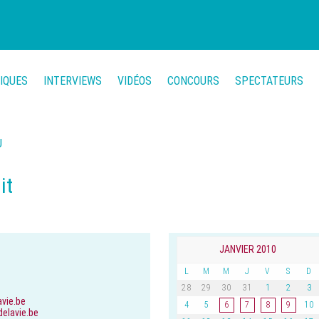
TIQUES
INTERVIEWS
VIDÉOS
CONCOURS
SPECTATEURS
U
it
JANVIER 2010
L
M
M
J
V
S
D
28
29
30
31
1
2
3
avie.be
4
5
6
7
8
9
10
elavie.be