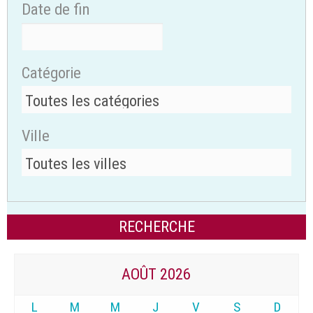
Date de fin
Catégorie
Ville
AOÛT 2026
L
M
M
J
V
S
D