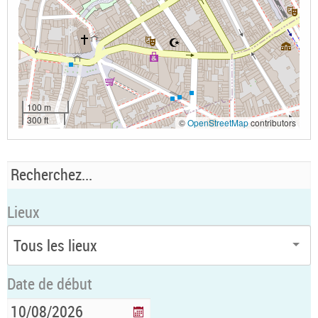
100 m
300 ft
©
OpenStreetMap
contributors
Lieux
Date de début