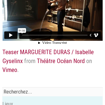
Teaser MARGUERITE DURAS / Isabelle
Gyselinx
from
Théâtre Océan Nord
on
Vimeo
.
Lieux