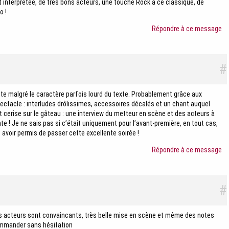
t interprétée, de très bons acteurs, une touche Rock à ce classique, de
o !
Répondre à ce message
#
e malgré le caractère parfois lourd du texte. Probablement grâce aux
ectacle : interludes drôlissimes, accessoires décalés et un chant auquel
cerise sur le gâteau : une interview du metteur en scène et des acteurs à
te ! Je ne sais pas si c’était uniquement pour l’avant-première, en tout cas,
voir permis de passer cette excellente soirée !
Répondre à ce message
#
s acteurs sont convaincants, très belle mise en scène et même des notes
ommander sans hésitation