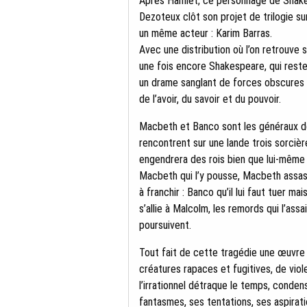
Après Hamlet, ce personnage de Shake
Dezoteux clôt son projet de trilogie su
un même acteur : Karim Barras.
Avec une distribution où l’on retrouve 
une fois encore Shakespeare, qui reste
un drame sanglant de forces obscures e
de l’avoir, du savoir et du pouvoir.
Macbeth et Banco sont les généraux de
rencontrent sur une lande trois sorciè
engendrera des rois bien que lui-même n
Macbeth qui l’y pousse, Macbeth assassi
à franchir : Banco qu’il lui faut tuer m
s’allie à Malcolm, les remords qui l’assa
poursuivent.
Tout fait de cette tragédie une œuvre 
créatures rapaces et fugitives, de vi
l’irrationnel détraque le temps, conde
fantasmes, ses tentations, ses aspirat