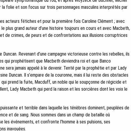
speare symptomatique du fou, et après Woyzeck de Büchner, Michel
r la folie et son focus sur trois personnages masculins interprétés par
ses acteurs fétiches et pour la première fois Caroline Clément ; avec
 le plus grand auteur d’une histoire toujours en cours et avec Macbeth,
t de crimes, de peurs et de confrontations aux illusions corruptrices
 Duncan. Revenant d’une campagne victorieuse contre les rebelles, ils
res qui prophétisent que Macbeth deviendra roi et que Banco
e sera jamais appelé à le devenir. Tenté par la prophétie et par Lady
ne Duncan. Il s’empare de la couronne, mais il lui reste des obstacles
ais qui prend la fuite, Macduff, un noble qui le soupçonne de régicide et
illent, Lady Macbeth qui perd la raison et les sorcières dont les voix le
puissante et terrible dans laquelle les ténèbres dominent, peuplées de
olence et de sang. Nous sommes dans un champ de bataille où
nse les événements, et confronte l’homme à ses pulsions, ses
ions inavouées.