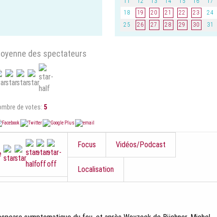
11
12
13
14
15
16
17
18
19
20
21
22
23
24
25
26
27
28
29
30
31
oyenne des spectateurs
ombre de votes:
5
Focus
Vidéos/Podcast
ue
Localisation