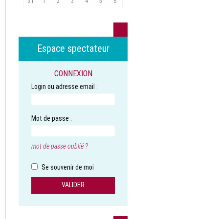
31
1
2
3
4
5
6
Espace spectateur
CONNEXION
Login ou adresse email :
Mot de passe :
mot de passe oublié ?
Se souvenir de moi