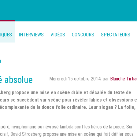
TIQUES
INTERVIEWS
VIDÉOS
CONCOURS
SPECTATEURS
U
té absolue
Mercredi 15 octobre 2014
,
par
Blanche Tirtia
sberg propose une mise en scène drôle et décalée du texte de
teurs se succèdent sur scène pour révéler lubies et obsessions e
complexante de la douce folie ordinaire. Leur slogan ? La folie,
sespéré, nymphomane ou névrosé lambda sont les héros de la pièce. Sur
incisif, David Strosberg propose une mise en scène qui fait défiler sous