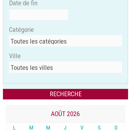
Date de fin
Catégorie
Ville
AOÛT 2026
L
M
M
J
V
S
D