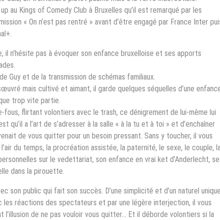
 up au Kings of Comedy Club à Bruxelles qu’il est remarqué par les
mission « On n’est pas rentré » avant d’être engagé par France Inter pui
al+.
e, il n’hésite pas à évoquer son enfance bruxelloise et ses apports
ades.
 de Guy et de la transmission de schémas familiaux.
sœuvré mais cultivé et aimant, il garde quelques séquelles d’une enfanc
ue trop vite partie.
-fous, flirtant volontiers avec le trash, ce dénigrement de lui-même lui
 qu’il a l’art de s’adresser à la salle « à la tu et à toi » et d’enchaîner
nait de vous quitter pour un besoin pressant. Sans y toucher, il vous
’air du temps, la procréation assistée, la paternité, le sexe, le couple, l
 personnelles sur le vedettariat, son enfance en vrai ket d’Anderlecht, se
lle dans la pirouette.
 son public qui fait son succès. D’une simplicité et d’un naturel unique
 les réactions des spectateurs et par une légère interjection, il vous
illusion de ne pas vouloir vous quitter... Et il déborde volontiers si la