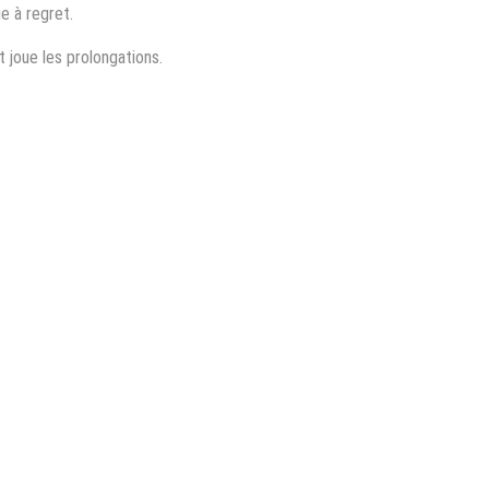
e à regret.
t joue les prolongations.