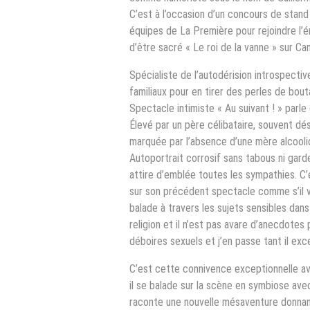
C’est à l’occasion d’un concours de stand
équipes de La Première pour rejoindre l’é
d’être sacré « Le roi de la vanne » sur Can
Spécialiste de l’autodérision introspectiv
familiaux pour en tirer des perles de bout
Spectacle intimiste « Au suivant ! » parle
Élevé par un père célibataire, souvent dé
marquée par l’absence d’une mère alcooliq
Autoportrait corrosif sans tabous ni garde
attire d’emblée toutes les sympathies. C’est
sur son précédent spectacle comme s’il ve
balade à travers les sujets sensibles dans l
religion et il n’est pas avare d’anecdotes
déboires sexuels et j’en passe tant il exce
C’est cette connivence exceptionnelle avec
il se balade sur la scène en symbiose avec
raconte une nouvelle mésaventure donnant l’