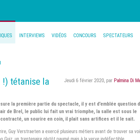
TIQUES
INTERVIEWS
VIDÉOS
CONCOURS
SPECTATEURS
U
!) tétanise la
Jeudi 6 février 2020
,
par
Palmina Di M
ssure la première partie du spectacle, il y est d’emblée question 
ir de Brel, le public lui fait un vrai triomphe, la salle est sous le
ontracté, un sourire en coin, il plait sans artifices et il le sait.
 rire, Guy Verstraeten a exercé plusieurs métiers avant de trouver sa vo
Guiz, un trentenaire plutôt paumé mais à la verve indéfectible.