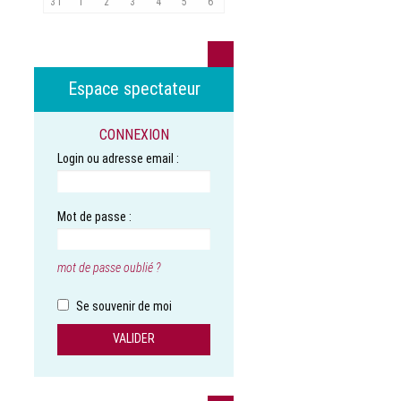
31
1
2
3
4
5
6
Espace spectateur
CONNEXION
Login ou adresse email :
Mot de passe :
mot de passe oublié ?
Se souvenir de moi