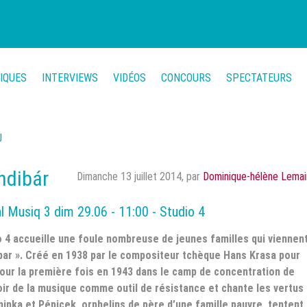
TIQUES
INTERVIEWS
VIDÉOS
CONCOURS
SPECTATEURS
U
ndibár
Dimanche 13 juillet 2014
,
par
Dominique-hélène Lemai
al Musiq 3 dim 29.06 - 11:00 - Studio 4
io 4 accueille une foule nombreuse de jeunes familles qui viennen
ibar ». Créé en 1938 par le compositeur tchèque Hans Krasa pour
our la première fois en 1943 dans le camp de concentration de
ir de la musique comme outil de résistance et chante les vertus
Aninka et Pépicek, orphelins de père d’une famille pauvre, tentent