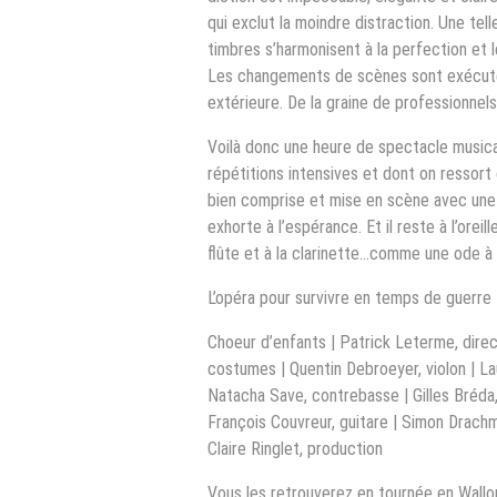
qui exclut la moindre distraction. Une tell
timbres s’harmonisent à la perfection et l
Les changements de scènes sont exécutés
extérieure. De la graine de professionnels
Voilà donc une heure de spectacle musica
répétitions intensives et dont on ressort 
bien comprise et mise en scène avec une t
exhorte à l’espérance. Et il reste à l’orei
flûte et à la clarinette…comme une ode à l
L’opéra pour survivre en temps de guerre
Choeur d’enfants | Patrick Leterme, direc
costumes | Quentin Debroeyer, violon | Laur
Natacha Save, contrebasse | Gilles Bréda
François Couvreur, guitare | Simon Drachma
Claire Ringlet, production
Vous les retrouverez en tournée en Wallon