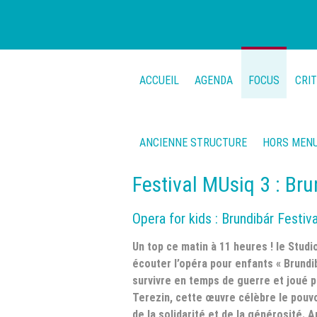
ACCUEIL
AGENDA
FOCUS
CRI
ANCIENNE STRUCTURE
HORS MEN
Festival MUsiq 3 : Bru
Opera for kids : Brundibár Festiv
Un top ce matin à 11 heures ! le Stud
écouter l’opéra pour enfants « Brund
survivre en temps de guerre et joué p
Terezin, cette œuvre célèbre le pouvo
de la solidarité et de la générosité. 