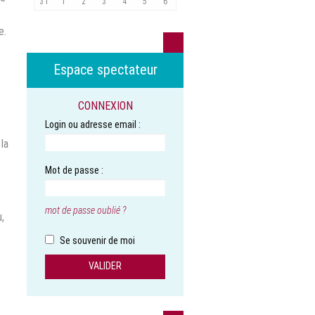
31
1
2
3
4
5
6
e.
Espace spectateur
CONNEXION
Login ou adresse email :
la
Mot de passe :
mot de passe oublié ?
,
Se souvenir de moi