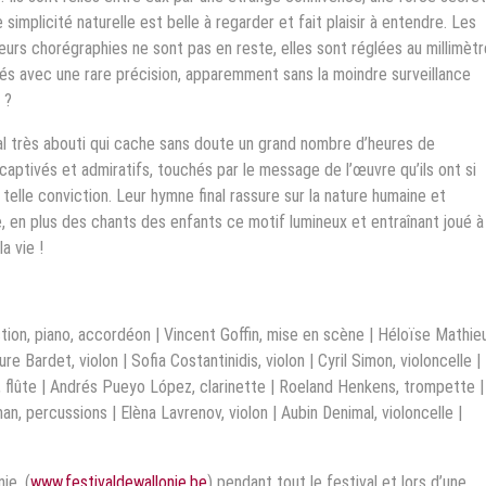
e simplicité naturelle est belle à regarder et fait plaisir à entendre. Les
eurs chorégraphies ne sont pas en reste, elles sont réglées au millimètr
 avec une rare précision, apparemment sans la moindre surveillance
 ?
l très abouti qui cache sans doute un grand nombre d’heures de
captivés et admiratifs, touchés par le message de l’œuvre qu’ils ont si
elle conviction. Leur hymne final rassure sur la nature humaine et
lle, en plus des chants des enfants ce motif lumineux et entraînant joué à 
a vie !
tion, piano, accordéon | Vincent Goffin, mise en scène | Héloïse Mathieu
e Bardet, violon | Sofia Costantinidis, violon | Cyril Simon, violoncelle |
, flûte | Andrés Pueyo López, clarinette | Roeland Henkens, trompette |
n, percussions | Elèna Lavrenov, violon | Aubin Denimal, violoncelle |
ie, (
www.festivaldewallonie.be
) pendant tout le festival et lors d’une