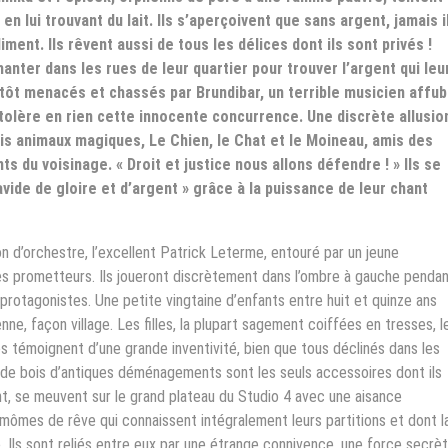
n lui trouvant du lait. Ils s’aperçoivent que sans argent, jamais i
ment. Ils rêvent aussi de tous les délices dont ils sont privés !
hanter dans les rues de leur quartier pour trouver l’argent qui leu
tôt menacés et chassés par Brundibar, un terrible musicien affub
 tolère en rien cette innocente concurrence. Une discrète allusio
ois animaux magiques, Le Chien, le Chat et le Moineau, amis des
s du voisinage. « Droit et justice nous allons défendre ! » Ils se
vide de gloire et d’argent » grâce à la puissance de leur chant
on d’orchestre, l’excellent Patrick Leterme, entouré par un jeune
rès prometteurs. Ils joueront discrètement dans l’ombre à gauche penda
s protagonistes. Une petite vingtaine d’enfants entre huit et quinze ans
enne, façon village. Les filles, la plupart sagement coiffées en tresses, l
témoignent d’une grande inventivité, bien que tous déclinés dans les
de bois d’antiques déménagements sont les seuls accessoires dont ils
ent, se meuvent sur le grand plateau du Studio 4 avec une aisance
s mômes de rêve qui connaissent intégralement leurs partitions et dont l
e. Ils sont reliés entre eux par une étrange connivence, une force secrè