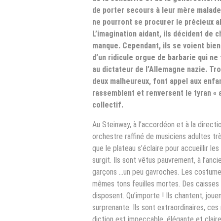
de porter secours à leur mère malade e
ne pourront se procurer le précieux ali
L’imagination aidant, ils décident de c
manque. Cependant, ils se voient bien
d’un ridicule orgue de barbarie qui ne
au dictateur de l’Allemagne nazie. Tr
deux malheureux, font appel aux enfant
rassemblent et renversent le tyran « a
collectif.
Au Steinway, à l’accordéon et à la directi
orchestre raffiné de musiciens adultes t
que le plateau s’éclaire pour accueillir le
surgit. Ils sont vêtus pauvrement, à l’anci
garçons …un peu gavroches. Les costumes 
mêmes tons feuilles mortes. Des caisses 
disposent. Qu’importe ! Ils chantent, jou
surprenante. Ils sont extraordinaires, ce
diction est impeccable, élégante et clair