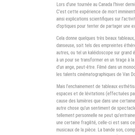
Lors d’une tournée au Canada l’hiver der
C’est cette expérience de mort imminente
ainsi explications scientifiques sur l’acti
d’optiques pour tenter de partager une 
Cela donne quelques très beaux tableaux, 
danseuse, soit tels des empreintes éthéré
autres, ou tel un kaléidoscope sur grand éc
à un pour se transformer en un tirage à l
d’un ange, peut-être. Filmé dans un mono
les talents cinématographiques de Van Do
Mais l’enchainement de tableaux esthétisa
espaces et de lévitations (effectuées par
cause des lumières que dans une certain
autre chose qu’un sentiment de spectacle
tellement personnelle ne peut qu’entraine
une certaine fragilité, celle-ci est sans 
musicaux de la pièce. La bande son, com