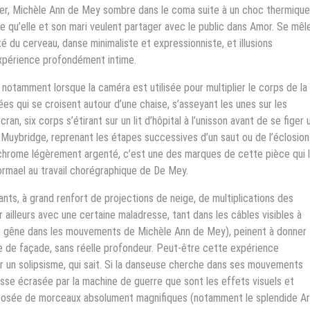
nier, Michèle Ann de Mey sombre dans le coma suite à un choc thermique
 qu’elle et son mari veulent partager avec le public dans Amor. Se mêl
vité du cerveau, danse minimaliste et expressionniste, et illusions
expérience profondément intime.
notamment lorsque la caméra est utilisée pour multiplier le corps de la
es qui se croisent autour d’une chaise, s’asseyant les unes sur les
ran, six corps s’étirant sur un lit d’hôpital à l’unisson avant de se figer 
a Muybridge, reprenant les étapes successives d’un saut ou de l’éclosion
chrome légèrement argenté, c’est une des marques de cette pièce qui l
rmael au travail chorégraphique de De Mey.
nts, à grand renfort de projections de neige, de multiplications des
 ailleurs avec une certaine maladresse, tant dans les câbles visibles à
e gêne dans les mouvements de Michèle Ann de Mey), peinent à donner
 de façade, sans réelle profondeur. Peut-être cette expérience
r un solipsisme, qui sait. Si la danseuse cherche dans ses mouvements
cesse écrasée par la machine de guerre que sont les effets visuels et
posée de morceaux absolument magnifiques (notamment le splendide Ar