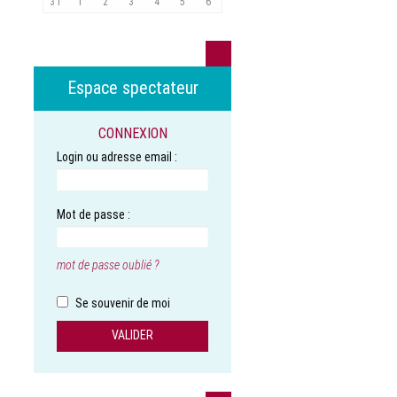
31
1
2
3
4
5
6
Espace spectateur
CONNEXION
Login ou adresse email :
Mot de passe :
mot de passe oublié ?
Se souvenir de moi