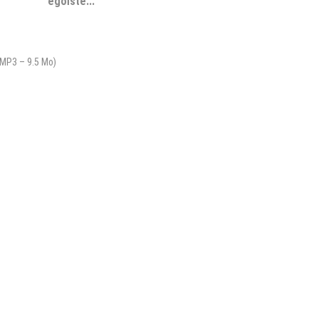
égoïste...
MP3 – 9.5 Mo
)