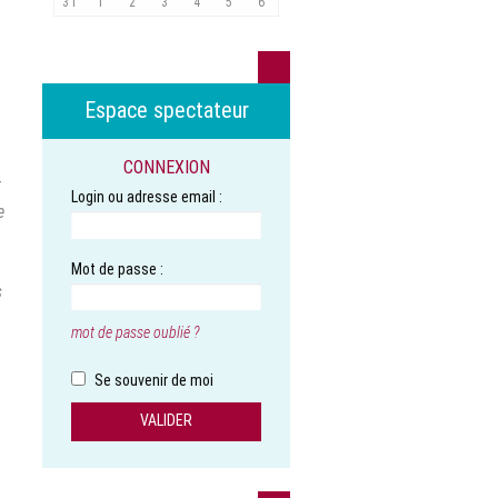
31
1
2
3
4
5
6
Espace spectateur
CONNEXION
r
Login ou adresse email :
e
Mot de passe :
s
mot de passe oublié ?
Se souvenir de moi