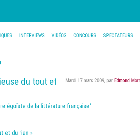
TIQUES
INTERVIEWS
VIDÉOS
CONCOURS
SPECTATEURS
U
ieuse du tout et
Mardi 17 mars 2009
,
par
Edmond Morr
ire égoïste de la littérature française"
t et du rien »