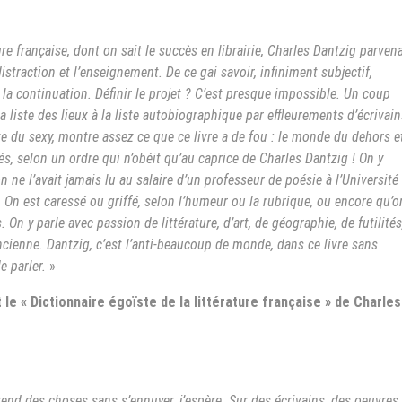
ure française, dont on sait le succès en librairie, Charles Dantzig parvena
distraction et l’enseignement. De ce gai savoir, infiniment subjectif,
 la continuation. Définir le projet ? C’est presque impossible. Un coup
la liste des lieux à la liste autobiographique par effleurements d’écrivain
ste du sexy, montre assez ce que ce livre a de fou : le monde du dehors e
és, selon un ordre qui n’obéit qu’au caprice de Charles Dantzig ! On y
 l’avait jamais lu au salaire d’un professeur de poésie à l’Université
 On est caressé ou griffé, selon l’humeur ou la rubrique, ou encore qu’o
On y parle avec passion de littérature, d’art, de géographie, de futilités
cienne. Dantzig, c’est l’anti-beaucoup de monde, dans ce livre sans
e parler.
»
 « Dictionnaire égoïste de la littérature française » de Charles
prend des choses sans s’ennuyer, j’espère. Sur des écrivains, des oeuvres,