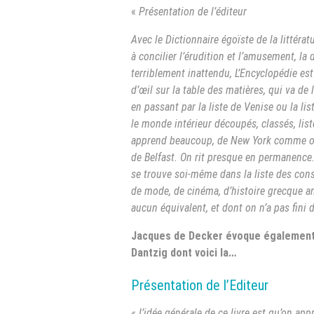
«
Présentation de l’éditeur
Avec le Dictionnaire égoïste de la littérat
à concilier l’érudition et l’amusement, la 
terriblement inattendu, L’Encyclopédie est
d’œil sur la table des matières, qui va de 
en passant par la liste de Venise ou la li
le monde intérieur découpés, classés, list
apprend beaucoup, de New York comme on ne
de Belfast. On rit presque en permanence.
se trouve soi-même dans la liste des cons. 
de mode, de cinéma, d’histoire grecque an
aucun équivalent, et dont on n’a pas fini d
Jacques de Decker évoque également le
Dantzig dont voici la…
Présentation de l’Editeur
« L’idée générale de ce livre est qu’on ap