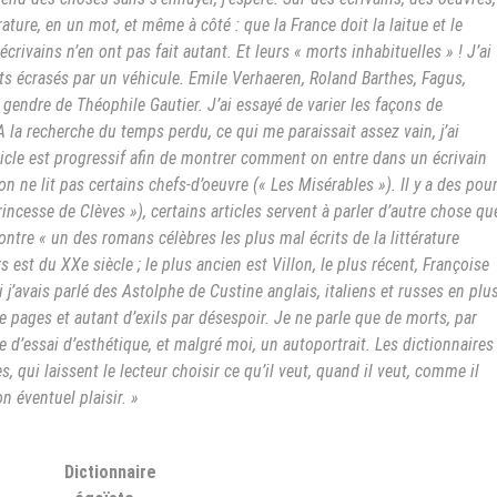
ature, en un mot, et même à côté : que la France doit la laitue et le
écrivains n’en ont pas fait autant. Et leurs « morts inhabituelles » ! J’ai
ts écrasés par un véhicule. Emile Verhaeren, Roland Barthes, Fagus,
 gendre de Théophile Gautier. J’ai essayé de varier les façons de
A la recherche du temps perdu, ce qui me paraissait assez vain, j’ai
icle est progressif afin de montrer comment on entre dans un écrivain
on ne lit pas certains chefs-d’oeuvre (« Les Misérables »). Il y a des pou
Princesse de Clèves »), certains articles servent à parler d’autre chose qu
ntre « un des romans célèbres les plus mal écrits de la littérature
 est du XXe siècle ; le plus ancien est Villon, le plus récent, Françoise
 j’avais parlé des Astolphe de Custine anglais, italiens et russes en plu
le pages et autant d’exils par désespoir. Je ne parle que de morts, par
rte d’essai d’esthétique, et malgré moi, un autoportrait. Les dictionnaires
, qui laissent le lecteur choisir ce qu’il veut, quand il veut, comme il
n éventuel plaisir. »
Dictionnaire