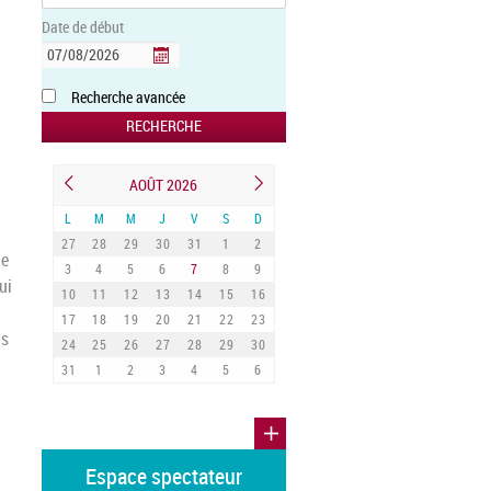
Date de début
Recherche avancée
AOÛT 2026
L
M
M
J
V
S
D
27
28
29
30
31
1
2
de
3
4
5
6
7
8
9
ui
10
11
12
13
14
15
16
17
18
19
20
21
22
23
us
24
25
26
27
28
29
30
31
1
2
3
4
5
6
Espace spectateur