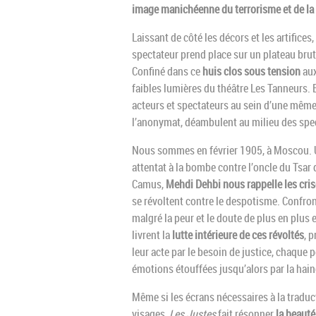
image manichéenne du terrorisme et de la 
Laissant de côté les décors et les artifices,
spectateur prend place sur un plateau brut 
Confiné dans ce
huis clos sous tension
aux
faibles lumières du théâtre Les Tanneurs.
acteurs et spectateurs au sein d’une mêm
l’anonymat, déambulent au milieu des spect
Nous sommes en février 1905, à Moscou. Une
attentat à la bombe contre l’oncle du Tsar
Camus,
Mehdi Dehbi nous rappelle les cris
se révoltent contre le despotisme. Confron
malgré la peur et le doute de plus en plus
livrent la
lutte intérieure de ces révoltés
, 
leur acte par le besoin de justice, chaque pe
émotions étouffées jusqu’alors par la hain
Même si les écrans nécessaires à la traduc
visages,
Les Justes
fait résonner
la beauté