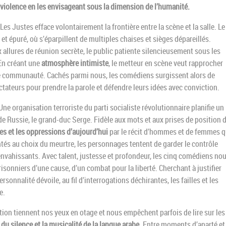
violence en les envisageant sous la dimension de l’humanité.
 Les Justes efface volontairement la frontière entre la scène et la salle. Le
et épuré, où s’éparpillent de multiples chaises et sièges dépareillés.
 allures de réunion secrète, le public patiente silencieusement sous les
 En créant une
atmosphère intimiste
, le metteur en scène veut rapprocher
e communauté. Cachés parmi nous, les comédiens surgissent alors de
ateurs pour prendre la parole et défendre leurs idées avec conviction.
 organisation terroriste du parti socialiste révolutionnaire planifie un
 de Russie, le grand-duc Serge. Fidèle aux mots et aux prises de position 
es et les oppressions d’aujourd’hui
par le récit d’hommes et de femmes q
tés au choix du meurtre, les personnages tentent de garder le contrôle
 envahissants. Avec talent, justesse et profondeur, les cinq comédiens no
prisonniers d’une cause, d’un combat pour la liberté. Cherchant à justifier
rsonnalité dévoile, au fil d’interrogations déchirantes, les failles et les
e.
tion tiennent nos yeux en otage et nous empêchent parfois de lire sur les
 du silence et la musicalité de la langue arabe
. Entre moments d’aparté et