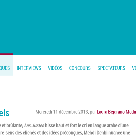
IQUES
INTERVIEWS
VIDÉOS
CONCOURS
SPECTATEURS
V
els
Mercredi 11 décembre 2013
,
par
Laura Bejarano Medi
e et brûlante,
Les Justes
hisse haut et fort le cri en langue arabe d’une
ntre-sens des clichés et des idées préconçues, Mehdi Dehbi nuance une