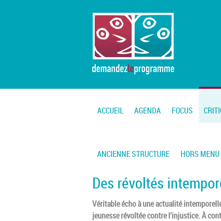
ACCUEIL
AGENDA
FOCUS
CRIT
ANCIENNE STRUCTURE
HORS MENU
Des révoltés intempor
Véritable écho à une actualité intemporell
jeunesse révoltée contre l’injustice. À co