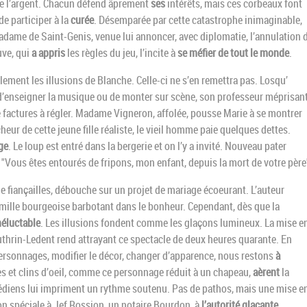
 de l’argent. Chacun défend âprement
ses
intérêts, mais ces corbeaux font
de participer à la
curée
. Désemparée par cette catastrophe inimaginable,
ame de Saint-Genis, venue lui annoncer, avec diplomatie, l’annulation 
uve, qui
a appris
les règles du jeu, l’incite à
se méfier de tout le monde
.
lement les illusions de Blanche. Celle-ci ne s’en remettra pas. Losqu’
 d’enseigner la musique ou de monter sur scène, son professeur méprisan
e factures à régler. Madame Vigneron, affolée, pousse Marie à se montrer
cheur de cette jeune fille réaliste, le vieil homme paie quelques dettes.
ge
. Le loup est entré dans la bergerie et on l’y a invité. Nouveau pater
: "Vous êtes entourés de fripons, mon enfant, depuis la mort de votre père
de fiançailles, débouche sur un projet de mariage écoeurant. L’auteur
famille bourgeoise barbotant dans le bonheur. Cependant, dès que la
néluctable
. Les illusions fondent comme les glaçons lumineux. La mise e
uthrin-Ledent rend attrayant ce spectacle de deux heures quarante. En
personnages, modifier le décor, changer d’apparence, nous restons
à
s et clins d’oeil, comme ce personnage réduit à un chapeau,
aèrent
la
édiens lui impriment un rythme soutenu. Pas de pathos, mais une mise e
n spéciale à Jef Rossion, un notaire Bourdon, à
l’autorité glaçante
.