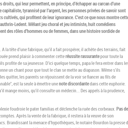
 droits, qui leur permettent, en principe, d’échapper au carcan d’une
capitaliste, tyrannisé par l’argent, les personnes privées de savoir sont
s cultivés, qui profitent de leur ignorance. C’est ce que nous montre cett
authrin-Ledent. Mêlant jeu choral et jeu intimiste, huit comédiens
uent des rôles d’hommes ou de femmes, dans une histoire sordide de
. A la tête d’une fabrique, qu’il a fait prospérer, il achète des terrains, fait
ouée prend plaisir à commenter cette
réussite rassurante
pour toute la
fils profite de sa jeunesse. D’ici quelque temps, papa le fera entrer dans le
 entonne un chant pour que tout le clan se mette au diapason. Même s’ils
es quitter, les parents se réjouissent de la voir se fiancer au fils de
nable", est la seule à émettre une
note discordante
dans cette euphorie.
u’il mange moins, qu’il consulte un médecin... Des appels à la prudence,
exie foudroie le pater familias et déclenche la ruée des corbeaux.
Pas de
s comptes. Après la vente de la fabrique, il restera à la veuve de son
cs. Brandissant la menace d’hypothèques, le notaire Bourdon la presse 