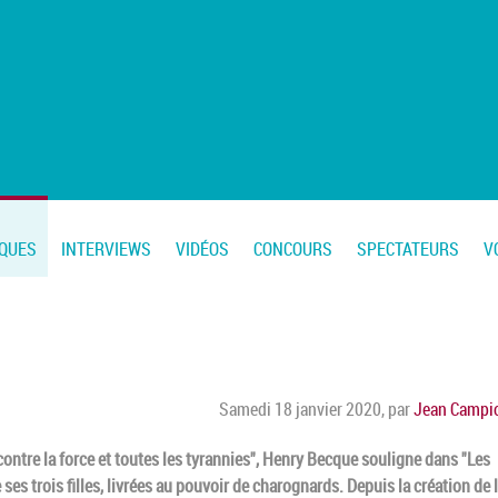
IQUES
INTERVIEWS
VIDÉOS
CONCOURS
SPECTATEURS
V
Samedi 18 janvier 2020
,
par
Jean Campi
contre la force et toutes les tyrannies", Henry Becque souligne dans "Les
ses trois filles, livrées au pouvoir de charognards. Depuis la création de 