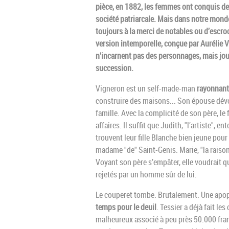
pièce, en 1882, les femmes ont conquis des
société patriarcale. Mais dans notre monde 
toujours à la merci de notables ou d’escroc
version intemporelle, conçue par Aurélie V
n’incarnent pas des personnages, mais jo
succession.
Vigneron est un self-made-man
rayonnant
construire des maisons... Son épouse dév
famille. Avec la complicité de son père, le 
affaires. Il suffit que Judith, "l’artiste",
trouvent leur fille Blanche bien jeune pour l
madame "de" Saint-Genis. Marie, "la raison
Voyant son père s’empâter, elle voudrait q
rejetés par un homme sûr de lui.
Le couperet tombe. Brutalement. Une apopl
temps pour le deuil
. Tessier a déjà fait le
malheureux associé à peu près 50.000 fran