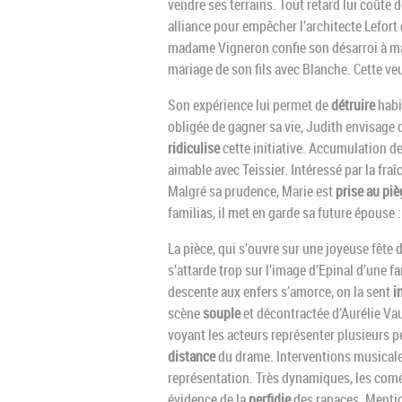
vendre ses terrains. Tout retard lui coûte
alliance pour empêcher l’architecte Lefort 
madame Vigneron confie son désarroi à mad
mariage de son fils avec Blanche. Cette ve
Son expérience lui permet de
détruire
habi
obligée de gagner sa vie, Judith envisage
ridiculise
cette initiative. Accumulation d
aimable avec Teissier. Intéressé par la fraî
Malgré sa prudence, Marie est
prise au piè
familias, il met en garde sa future épouse 
La pièce, qui s’ouvre sur une joyeuse fête 
s’attarde trop sur l’image d’Epinal d’une 
descente aux enfers s’amorce, on la sent
i
scène
souple
et décontractée d’Aurélie Va
voyant les acteurs représenter plusieurs 
distance
du drame. Interventions musicale
représentation. Très dynamiques, les com
évidence de la
perfidie
des rapaces. Mentio