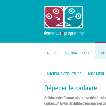
ACCUEIL
AGENDA
FOCUS
CRIT
ANCIENNE STRUCTURE
HORS MENU
Dépecer le cadavre
Solidaire des "innocents qui se débattent 
Corbeaux" la vulnérabilité d’une mère et de 