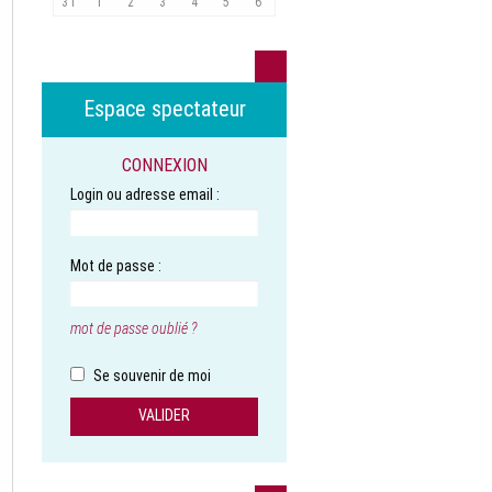
31
1
2
3
4
5
6
Espace spectateur
CONNEXION
Login ou adresse email :
Mot de passe :
mot de passe oublié ?
Se souvenir de moi