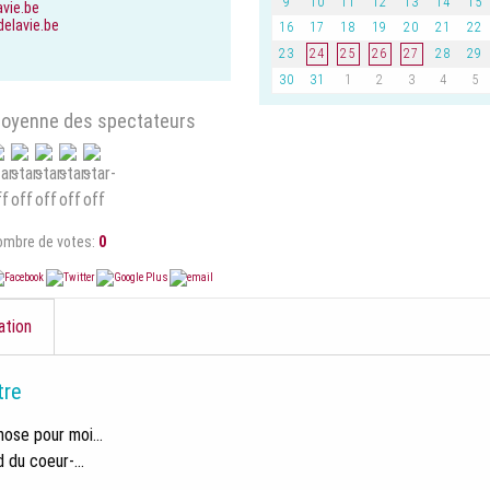
9
10
11
12
13
14
15
avie.be
elavie.be
16
17
18
19
20
21
22
23
24
25
26
27
28
29
30
31
1
2
3
4
5
oyenne des spectateurs
ombre de votes:
0
ation
tre
hose pour moi...
 du coeur-...