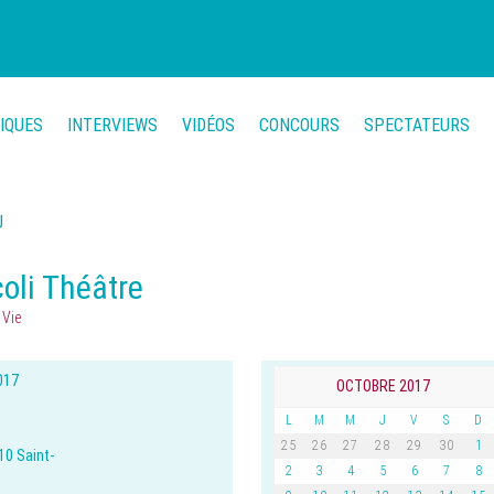
TIQUES
INTERVIEWS
VIDÉOS
CONCOURS
SPECTATEURS
U
coli Théâtre
 Vie
017
OCTOBRE 2017
L
M
M
J
V
S
D
25
26
27
28
29
30
1
10 Saint-
2
3
4
5
6
7
8