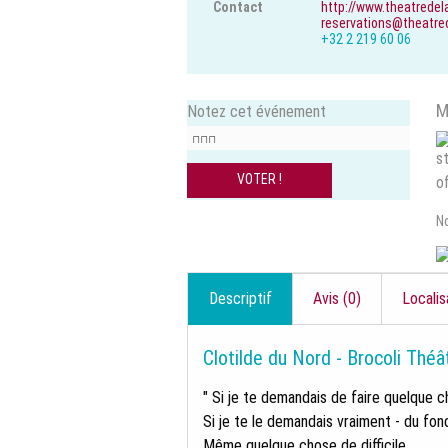
Contact
http://www.theatredel
reservations@theatred
+32 2 219 60 06
M
Notez cet événement
N
Descriptif
Avis (0)
Localis
Clotilde du Nord - Brocoli Théâ
" Si je te demandais de faire quelque c
Si je te le demandais vraiment - du fond
Même quelque chose de difficile...