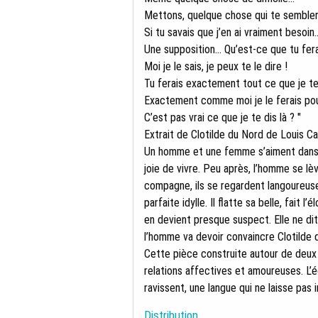
Mettons, quelque chose qui te semblerai
Si tu savais que j’en ai vraiment besoin..
Une supposition... Qu’est-ce que tu fera
Moi je le sais, je peux te le dire !
Tu ferais exactement tout ce que je t
Exactement comme moi je le ferais pour
C’est pas vrai ce que je te dis là ? "
Extrait de Clotilde du Nord de Louis Ca
Un homme et une femme s’aiment dans une 
joie de vivre. Peu après, l’homme se lèv
compagne, ils se regardent langoureu
parfaite idylle. Il flatte sa belle, fait l
en devient presque suspect. Elle ne di
l’homme va devoir convaincre Clotilde de
Cette pièce construite autour de deux 
relations affectives et amoureuses. L’
ravissent, une langue qui ne laisse pas i
Distribution