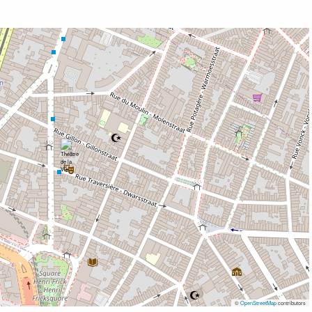
©
OpenStreetMap
contributors