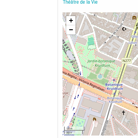
Théâtre de la Vie
+
−
100 m
300 ft