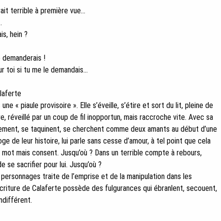
t terrible à première vue...
.
is, hein ?
e demanderais !
 toi si tu me le demandais...
laferte
« piaule provisoire ». Elle s’éveille, s’étire et sort du lit, pleine de
e, réveillé par un coup de fil inopportun, mais raccroche vite. Avec sa
sement, se taquinent, se cherchent comme deux amants au début d’une
’éloge de leur histoire, lui parle sans cesse d’amour, à tel point que cela
t mot mais consent. Jusqu’où ? Dans un terrible compte à rebours,
 se sacrifier pour lui. Jusqu’où ?
personnages traite de l’emprise et de la manipulation dans les
écriture de Calaferte possède des fulgurances qui ébranlent, secouent,
ndifférent.