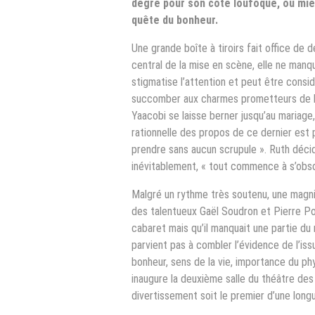
degré pour son côté loufoque, ou mie
quête du bonheur.
Une grande boîte à tiroirs fait office de 
central de la mise en scène, elle ne manq
stigmatise l’attention et peut être cons
succomber aux charmes prometteurs de la 
Yaacobi se laisse berner jusqu’au mariage
rationnelle des propos de ce dernier est 
prendre sans aucun scrupule ». Ruth décide
inévitablement, « tout commence à s’obsc
Malgré un rythme très soutenu, une magnif
des talentueux Gaël Soudron et Pierre Po
cabaret mais qu’il manquait une partie du
parvient pas à combler l’évidence de l’i
bonheur, sens de la vie, importance du ph
inaugure la deuxième salle du théâtre de
divertissement soit le premier d’une longu