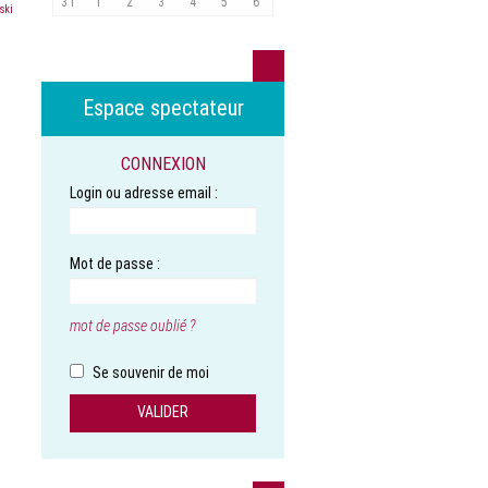
31
1
2
3
4
5
6
ski
Espace spectateur
CONNEXION
Login ou adresse email :
Mot de passe :
mot de passe oublié ?
Se souvenir de moi