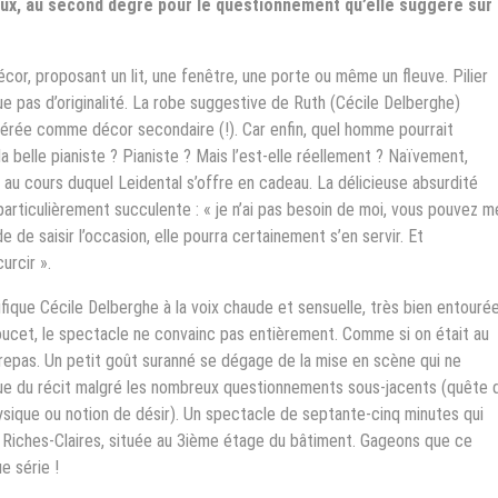
ux, au second degré pour le questionnement qu’elle suggère sur 
décor, proposant un lit, une fenêtre, une porte ou même un fleuve. Pilier
ue pas d’originalité. La robe suggestive de Ruth (Cécile Delberghe)
idérée comme décor secondaire (!). Car enfin, quel homme pourrait
belle pianiste ? Pianiste ? Mais l’est-elle réellement ? Naïvement,
, au cours duquel Leidental s’offre en cadeau. La délicieuse absurdité
particulièrement succulente : « je n’ai pas besoin de moi, vous pouvez m
 de saisir l’occasion, elle pourra certainement s’en servir. Et
urcir ».
ique Cécile Delberghe à la voix chaude et sensuelle, très bien entouré
ucet, le spectacle ne convainc pas entièrement. Comme si on était au
 repas. Un petit goût suranné se dégage de la mise en scène qui ne
ssue du récit malgré les nombreux questionnements sous-jacents (quête 
ysique ou notion de désir). Un spectacle de septante-cinq minutes qui
s Riches-Claires, située au 3ième étage du bâtiment. Gageons que ce
e série !