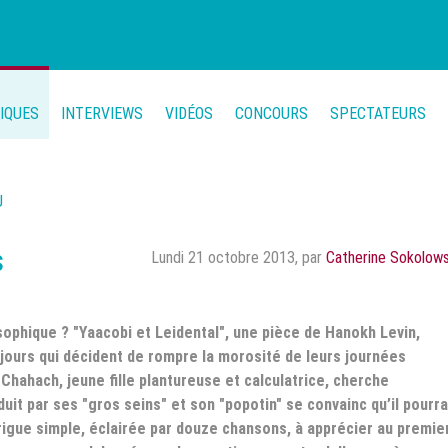
TIQUES
INTERVIEWS
VIDÉOS
CONCOURS
SPECTATEURS
U
s
Lundi 21 octobre 2013
,
par
Catherine Sokolows
ophique ? "Yaacobi et Leidental", une pièce de Hanokh Levin,
ujours qui décident de rompre la morosité de leurs journées
Chahach, jeune fille plantureuse et calculatrice, cherche
uit par ses "gros seins" et son "popotin" se convainc qu’il pourra
rigue simple, éclairée par douze chansons, à apprécier au premie