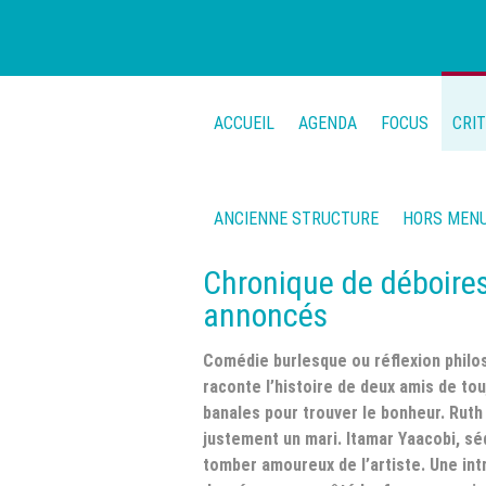
ACCUEIL
AGENDA
FOCUS
CRI
ANCIENNE STRUCTURE
HORS MEN
Chronique de déboire
annoncés
Comédie burlesque ou réflexion philos
raconte l’histoire de deux amis de to
banales pour trouver le bonheur. Ruth 
justement un mari. Itamar Yaacobi, séd
tomber amoureux de l’artiste. Une int