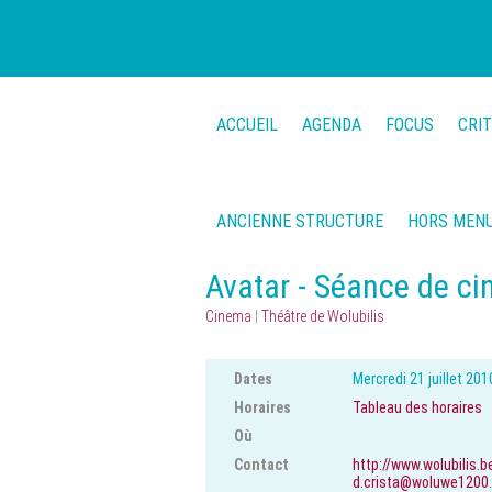
ACCUEIL
AGENDA
FOCUS
CRI
ANCIENNE STRUCTURE
HORS MEN
Avatar - Séance de ci
Cinema
|
Théâtre de Wolubilis
Dates
Mercredi 21 juillet 201
Horaires
Tableau des horaires
Où
Contact
http://www.wolubilis.b
d.crista@woluwe1200