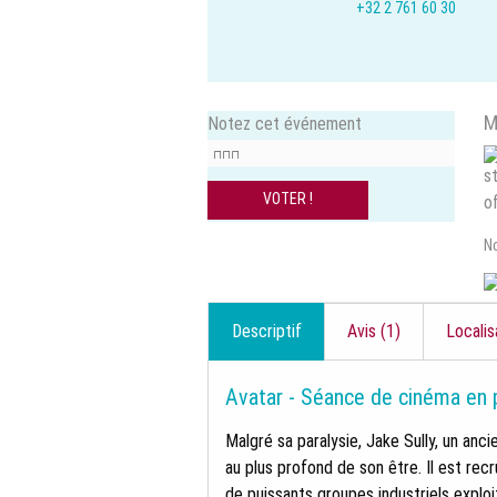
+32 2 761 60 30
M
Notez cet événement
N
Descriptif
Avis (1)
Localis
Avatar - Séance de cinéma en p
Malgré sa paralysie, Jake Sully, un anc
au plus profond de son être. Il est rec
de puissants groupes industriels exploi