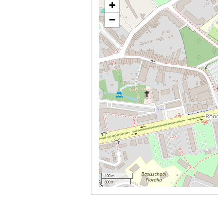
+
−
100 m
300 ft