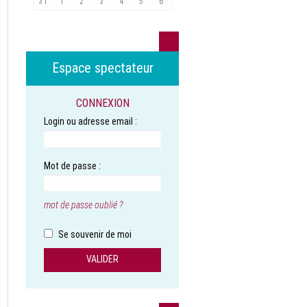
31
1
2
3
4
5
6
Espace spectateur
CONNEXION
Login ou adresse email :
Mot de passe :
mot de passe oublié ?
Se souvenir de moi