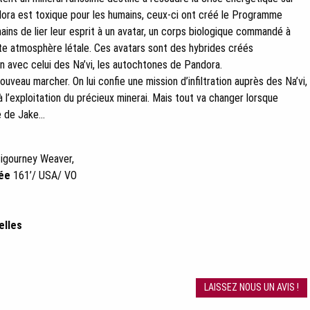
ora est toxique pour les humains, ceux-ci ont créé le Programme
mains de lier leur esprit à un avatar, un corps biologique commandé à
te atmosphère létale. Ces avatars sont des hybrides créés
 avec celui des Na’vi, les autochtones de Pandora.
uveau marcher. On lui confie une mission d’infiltration auprès des Na’vi,
l’exploitation du précieux minerai. Mais tout va changer lorsque
e de Jake...
igourney Weaver,
ée
161’/ USA/ VO
elles
LAISSEZ NOUS UN AVIS !