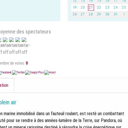
12
13
14
15
16
17
18
19
20
21
22
23
24
25
26
27
28
29
30
31
1
oyenne des spectateurs
ombre de votes:
0
ation
lein air
ien marine immobilisé dans un fauteuil roulant, est resté un combattant
ruté pour se rendre à des années-lumière de la Terre, sur Pandora, où
tent un minerai rarissime destiné à résoudre la crise énergétique sur