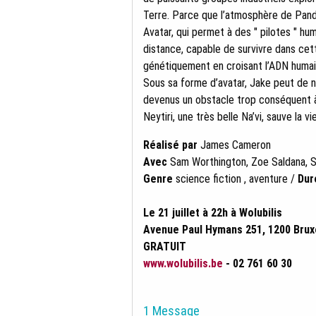
Terre. Parce que l’atmosphère de Pand
Avatar, qui permet à des " pilotes " hu
distance, capable de survivre dans cet
génétiquement en croisant l’ADN humain
Sous sa forme d’avatar, Jake peut de no
devenus un obstacle trop conséquent à 
Neytiri, une très belle Na’vi, sauve la vi
Réalisé par
James Cameron
Avec
Sam Worthington, Zoe Saldana, S
Genre
science fiction , aventure /
Dur
Le 21 juillet à 22h à Wolubilis
Avenue Paul Hymans 251, 1200 Brux
GRATUIT
www.wolubilis.be
- 02 761 60 30
1 Message