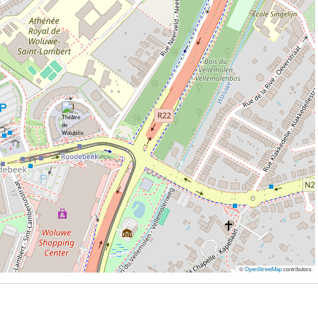
©
OpenStreetMap
contributors