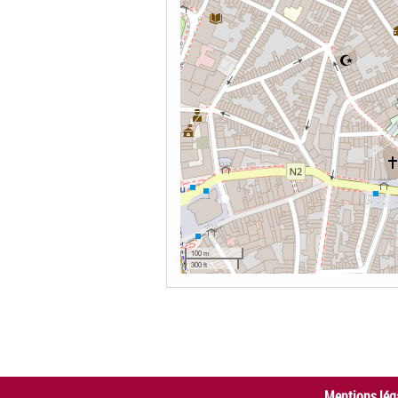
100 m
300 ft
Mentions lég