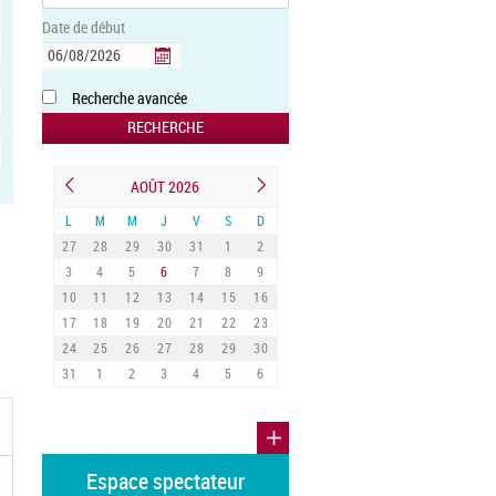
Date de début
Recherche avancée
AOÛT 2026
L
M
M
J
V
S
D
27
28
29
30
31
1
2
3
4
5
6
7
8
9
10
11
12
13
14
15
16
17
18
19
20
21
22
23
24
25
26
27
28
29
30
31
1
2
3
4
5
6
Espace spectateur