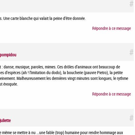
#
ois. Une carte blanche qui valait la peine d’être donnée.
Répondre à ce message
#
pompidou
t : danse, musique, paroles, mimes. Ces drôles d’animaux ont beaucoup de
es d’espèces (ah ! l’imitation du dodo), la boucherie (pauvre Pietro), la petite
pleinement. Malheureusement les dernières vingt minutes sont longues, le rythme
est évoquée.
Répondre à ce message
#
juliette
aire même se mettre à nu ...une fable (trop) humaine pour rendre hommage aux