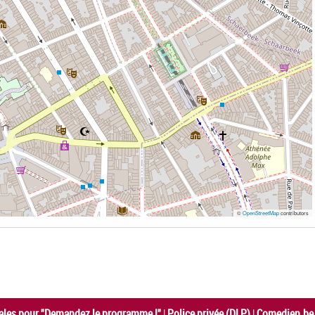
©
OpenStreetMap
contributors
ales pour "Demandez le programme !"
|
Police privée (DLP)
|
Comedien.be