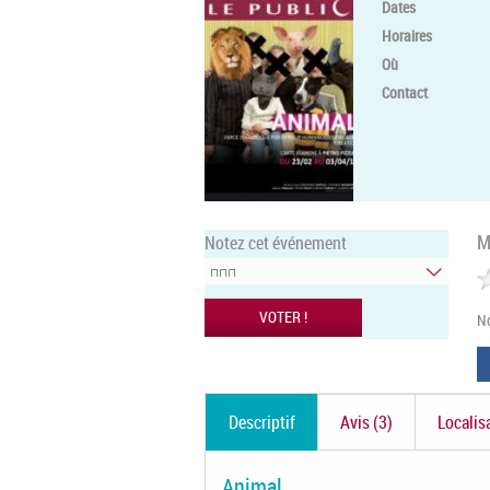
Dates
Horaires
Où
Contact
M
Notez cet événement
N
Descriptif
Avis (3)
Localis
Animal