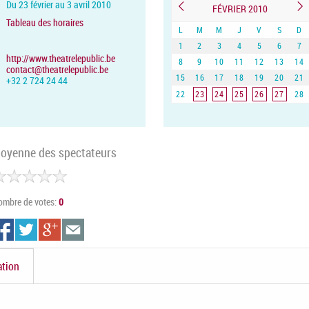
Du 23 février au 3 avril 2010
FÉVRIER 2010
Tableau des horaires
L
M
M
J
V
S
D
1
2
3
4
5
6
7
http://www.theatrelepublic.be
8
9
10
11
12
13
14
contact@theatrelepublic.be
15
16
17
18
19
20
21
+32 2 724 24 44
22
23
24
25
26
27
28
oyenne des spectateurs
ombre de votes:
0
ation