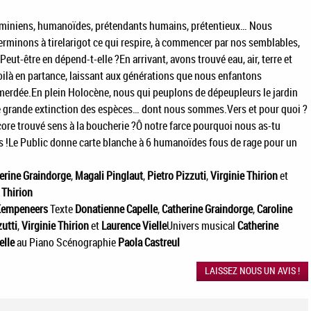
hominiens, humanoïdes, prétendants humains, prétentieux… Nous
minons à tirelarigot ce qui respire, à commencer par nos semblables,
ut-être en dépend-t-elle ?En arrivant, avons trouvé eau, air, terre et
ilà en partance, laissant aux générations que nous enfantons
mmerdée.En plein Holocène, nous qui peuplons de dépeupleurs le jardin
e grande extinction des espèces… dont nous sommes.Vers et pour quoi ?
core trouvé sens à la boucherie ?Ô notre farce pourquoi nous as-tu
!Le Public donne carte blanche à 6 humanoïdes fous de rage pour un
erine Graindorge
,
Magali Pinglaut
,
Pietro Pizzuti
,
Virginie Thirion
et
 Thirion
 Kempeneers
Texte
Donatienne Capelle
,
Catherine Graindorge
,
Caroline
zutti
,
Virginie Thirion
et
Laurence Vielle
Univers musical
Catherine
elle
au Piano Scénographie
Paola Castreul
LAISSEZ NOUS UN AVIS !