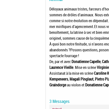
Déloyaux animaux tristes, farceurs d’
sommes de drôles d’animaux. Nous exter
comme si notre évolution en dépendait.Pe
mer mirifiques d’agencement.Et nous vo
benoîtement, la latrine à sec et bien e
originel, sommes cause de la cinquièm
À quoi bon notre finitude, si n’avons en
abandonnés ?Posons questions, posons 
spectacle fourrage !
De, par et avec
Donatienne Capelle
,
Cath
Laurence Vieille
. Mise en scène
Virginie
Assistanat à la mise en scène
Caroline
Kempeneers
,
Magali Pinglaut
,
Pietro Pi
Graindorge
au violon et
Donatienne Cap
3 Messages