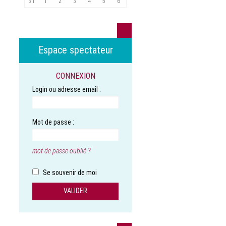
31
1
2
3
4
5
6
Espace spectateur
CONNEXION
Login ou adresse email :
Mot de passe :
mot de passe oublié ?
Se souvenir de moi