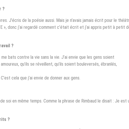
r ?
ivres. J’écris de la poésie aussi. Mais je n’avais jamais écrit pour le théât
FE », donc j’ai regardé comment c’était écrit et j’ai appris petit à petit 
ravail ?
 me bats contre la vie sans la vie. J’ai envie que les gens soient
t amoureux, qu’ils se réveillent, qu’ils soient bouleversés, ébranlés,
 C’est cela que j’ai envie de donner aux gens.
e de soi en même temps. Comme la phrase de Rimbaud le disait : Je est 
rits ?