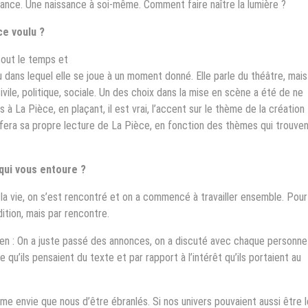
sance. Une naissance à soi-même. Comment faire naître la lumière ?
ce voulu ?
tout le temps et
lieu dans lequel elle se joue à un moment donné. Elle parle du théâtre, mais
ivile, politique, sociale. Un des choix dans la mise en scène a été de ne
 La Pièce, en plaçant, il est vrai, l’accent sur le thème de la création
 fera sa propre lecture de La Pièce, en fonction des thèmes qui trouve
qui vous entoure ?
 la vie, on s’est rencontré et on a commencé à travailler ensemble. Pour
ition, mais par rencontre.
en : On a juste passé des annonces, on a discuté avec chaque personne
e qu’ils pensaient du texte et par rapport à l’intérêt qu’ils portaient au
même envie que nous d’être ébranlés. Si nos univers pouvaient aussi être l