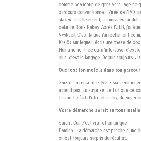
comme beaucoup de gens vers l’âge de qui
parcours conventionnel : Virée de l’IAD apr
slaves. Parallèlement, j’ai suivi les modu
celui de Boris Rabey. Après l’ULB, j’ai étu
Vyskočil. C’est là que j’ai réellement co
Krejča sur lequel j’écris une thèse de doc
Humainement, ce qui m’intéresse, c’est le 
plus, c’est le langage. Depuis toujours. J’ai
Quel est ton moteur dans ton parcour
Sarah : La rencontre. Me laisser emmener q
attend pas. La surprise. Le fait que ce so
travail. Le fait d’être ébranlés, de suscit
Votre démarche serait surtout intelle
Sarah : Oui, c’est vrai, et empirique.
Damien : La démarche est proche d’une dé
on est toujours surpris du résultat.