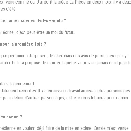
est venu comme ça. J’ai écrit la pièce La Pièce en deux mois, il y a deux
es d’été.
e certaines scènes. Est-ce voulu ?
ai écrite…c’est peut-être un moi du futur…
our la première fois ?
par personne interposée. Je cherchais des avis de personnes qui s’y
arah et elle a proposé de monter la pièce. Je n’avais jamais écrit pour l
t dans l’agencement
talement réécrites. Il y a eu aussi un travail au niveau des personnages.
s pour définir d’autres personnages, ont été redistribuées pour donner
 en scène ?
dienne en voulant déjà faire de la mise en scène. L’envie m’est venue