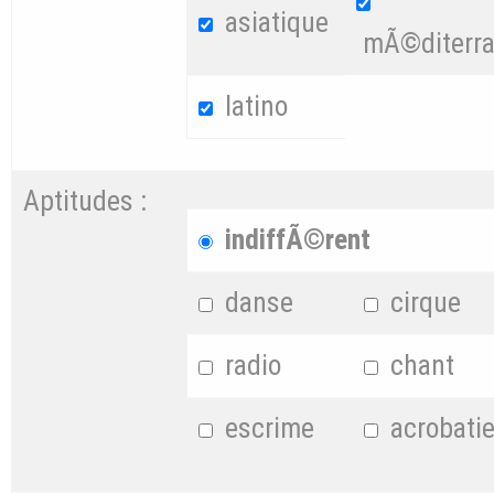
asiatique
mÃ©diterr
latino
Aptitudes :
indiffÃ©rent
danse
cirque
radio
chant
escrime
acrobati