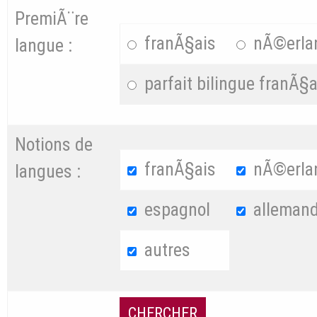
PremiÃ¨re
franÃ§ais
nÃ©erla
langue :
parfait bilingue franÃ§
Notions de
franÃ§ais
nÃ©erla
langues :
espagnol
alleman
autres