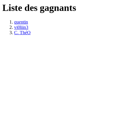
Liste des gagnants
quentin
vi0liin3
C. ThéO