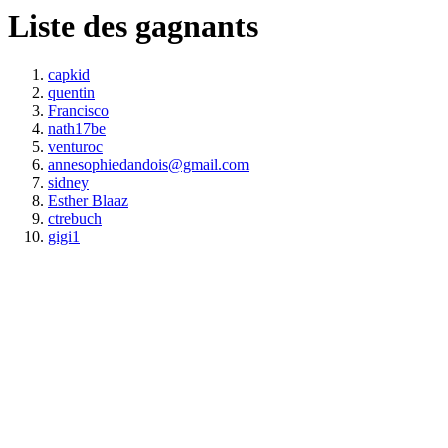
Liste des gagnants
capkid
quentin
Francisco
nath17be
venturoc
annesophiedandois@gmail.com
sidney
Esther Blaaz
ctrebuch
gigi1