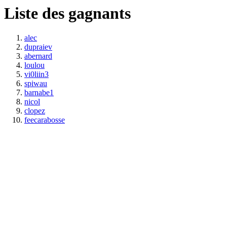
Liste des gagnants
alec
dupraiev
abernard
loulou
vi0liin3
spiwau
barnabe1
nicol
clopez
feecarabosse