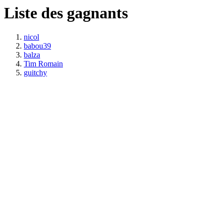
Liste des gagnants
nicol
babou39
balza
Tim Romain
guitchy